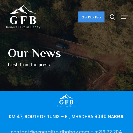
Skip
to
search
Men
28 196 183
Close
main
Menu
content
Our News
fresh from the press
KM 47, ROUTE DE TUNIS – EL, MHADHBA 8040 NABEUL
contact@generalfroidbabay.com
–
+216 72 204