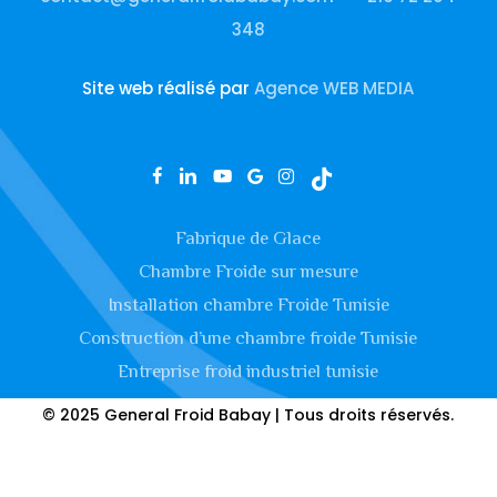
348
Site web réalisé par
Agence WEB MEDIA
facebook
linkedin
youtube
google-
instagram
tiktok
plus
Fabrique de Glace
Chambre Froide sur mesure
Installation chambre Froide Tunisie
Construction d’une chambre froide Tunisie
Entreprise froid industriel tunisie
© 2025 General Froid Babay | Tous droits réservés.