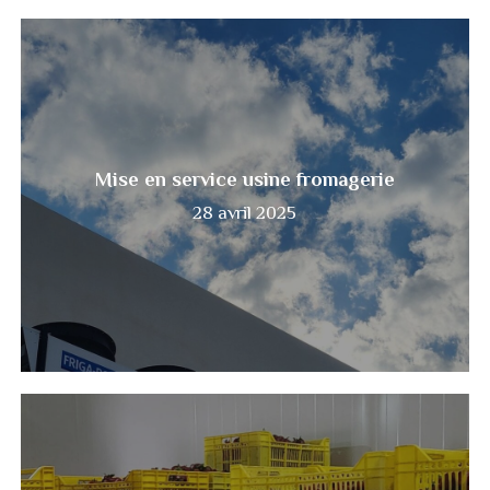
Mise
en
service
usine
fromagerie
Mise en service usine fromagerie
28 avril 2025
Hammami
des
entrepots