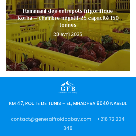
frigorifique
Hammami des entrepots frigorifique
Korba
Korba – chambre négatif-25 capacité 150
–
tonnes
chambre
28 avril 2025
négatif-
25
capacité
150
tonnes
KM 47, ROUTE DE TUNIS – EL, MHADHBA 8040 NABEUL
contact@generalfroidbabay.com
–
+216 72 204
348