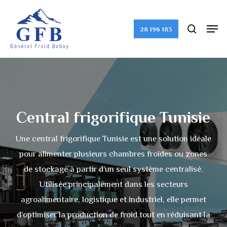
Skip
to
search
Men
28 196 183
Close
main
Menu
content
Central frigorifique Tunisie
Une central frigorifique Tunisie est une solution idéale
pour alimenter plusieurs chambres froides ou zones
de stockage à partir d’un seul système centralisé.
Utilisée principalement dans les secteurs
agroalimentaire, logistique et industriel, elle permet
d’optimiser la production de froid tout en réduisant la