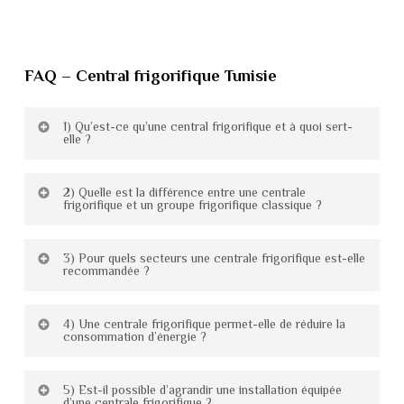
FAQ
–
Central
frigorifique
Tunisie
1) Qu’est-ce qu’une central frigorifique et à quoi sert-
elle ?
Une central frigorifique Tunisie est un système
2) Quelle est la différence entre une centrale
frigorifique et un groupe frigorifique classique ?
composé de plusieurs compresseurs fonctionnant
ensemble pour produire du froid de manière
Un groupe frigorifique classique alimente
3) Pour quels secteurs une centrale frigorifique est-elle
centralisée. Elle permet d’alimenter plusieurs
recommandée ?
généralement une seule chambre froide ou une
chambres froides ou zones de stockage à partir
zone spécifique.
La central frigorifique Tunisie est particulièrement
d’une seule installation.
4) Une centrale frigorifique permet-elle de réduire la
Une central frigorifique Tunisie, en revanche,
consommation d’énergie ?
adaptée aux industries agroalimentaires, entrepôts
Cette solution est idéale pour les grands sites
permet de gérer plusieurs espaces simultanément.
frigorifiques, plateformes logistiques, grandes
industriels ou logistiques nécessitant une gestion
Oui. Grâce à la modulation automatique des
Elle offre une meilleure répartition de la charge,
5) Est-il possible d’agrandir une installation équipée
surfaces commerciales et industries
efficace et continue du froid.
d’une centrale frigorifique ?