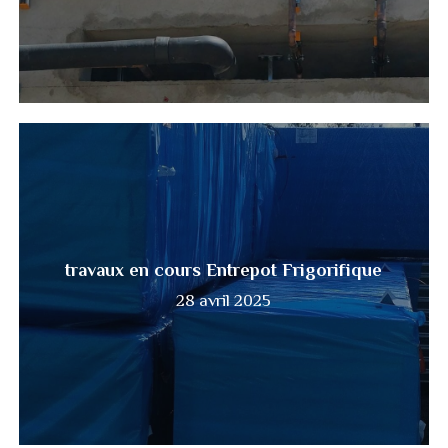
travaux
en
cours
Entrepot
Frigorifique
travaux en cours Entrepot Frigorifique
28 avril 2025