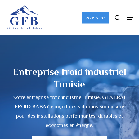
Skip
to
search
Men
28 196 183
Close
main
Menu
content
Entreprise froid industriel
Tunisie
Notre entreprise froid industriel Tunisie,
GENERAL
FROID BABAY
conçoit des solutions sur mesure
pour des installations performantes, durables et
économes en énergie.