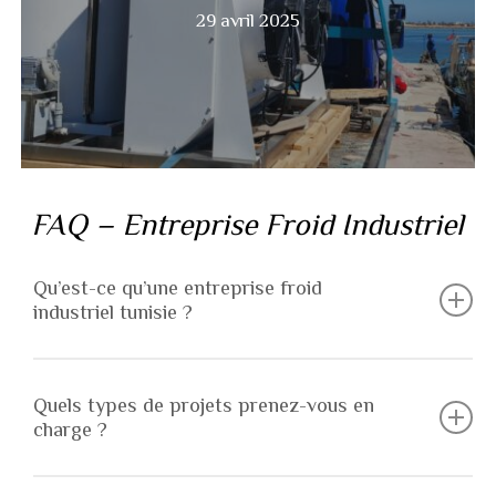
29 avril 2025
Ajim
djerba
FAQ – Entreprise Froid Industriel
Qu’est-ce qu’une entreprise froid
industriel tunisie ?
Une entreprise de froid industriel conçoit, installe,
Quels types de projets prenez-vous en
maintient et dépanne des systèmes de réfrigération
charge ?
pour les secteurs industriels, commerciaux et
professionnels. Elle s’assure que les installations
Nous intervenons sur des installations telles que les