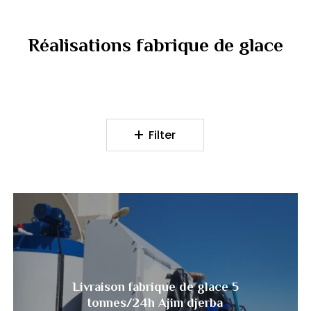
Réalisations
fabrique
de
glace
Filter
Livraison
fabrique
de
glace
5
Livraison fabrique de glace 5
tonnes/24h Ajim djerba
tonnes/24h