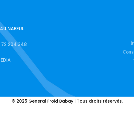
040 NABEUL
I
 72 204 348
Const
EDIA
© 2025 General Froid Babay | Tous droits réservés.