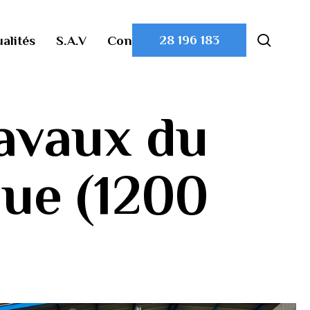
searc
28 196 183
alités
S.A.V
Contact
avaux du
que (1200