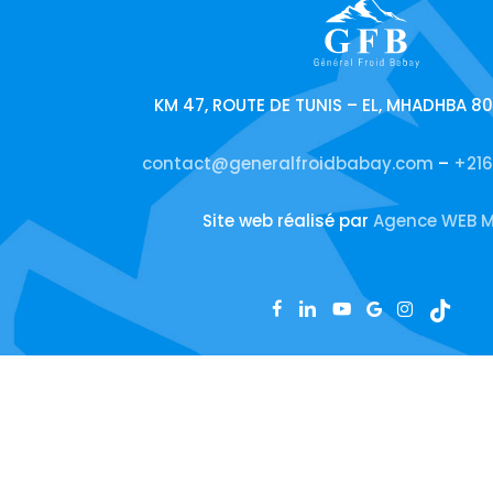
KM 47, ROUTE DE TUNIS – EL, MHADHBA 8
contact@generalfroidbabay.com
–
+216
Site web réalisé par
Agence WEB M
facebook
linkedin
youtube
google-
instagram
tiktok
plus