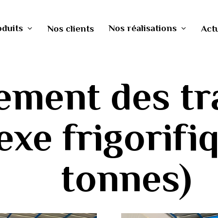
oduits
Nos réalisations
Nos clients
Actu
ement des tr
xe frigorifi
tonnes)