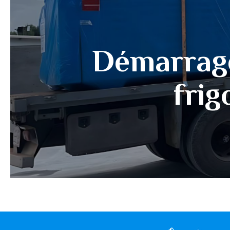
Démarrage
frig