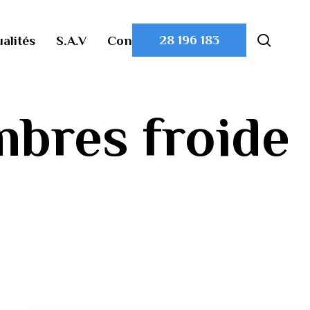
searc
28 196 183
alités
S.A.V
Contact
mbres froide