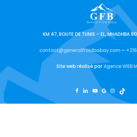
KM 47, ROUTE DE TUNIS – EL, MHADHBA 8
contact@generalfroidbabay.com
–
+216
Site web réalisé par
Agence WEB M
facebook
linkedin
youtube
google-
instagram
tiktok
plus