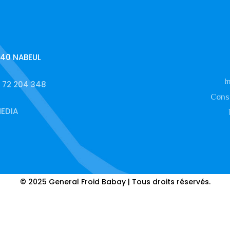
040 NABEUL
I
 72 204 348
Const
EDIA
© 2025 General Froid Babay | Tous droits réservés.