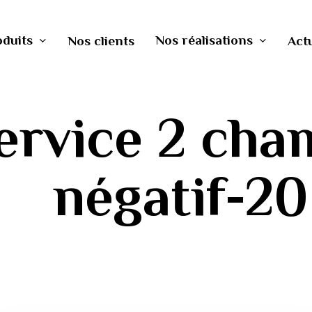
oduits
Nos réalisations
Nos clients
Actu
ervice 2 cha
négatif-20